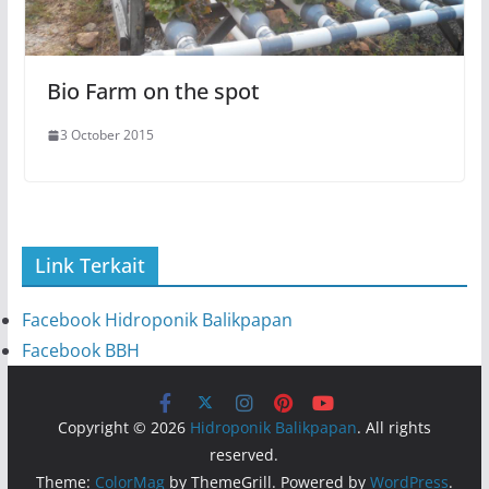
Bio Farm on the spot
3 October 2015
Link Terkait
Facebook Hidroponik Balikpapan
Facebook BBH
Copyright © 2026
Hidroponik Balikpapan
. All rights
reserved.
Theme:
ColorMag
by ThemeGrill. Powered by
WordPress
.